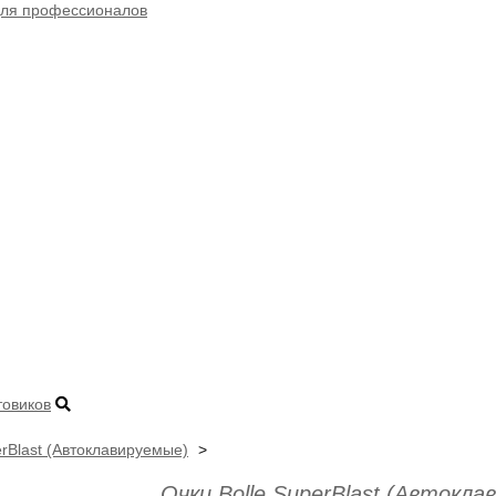
товиков
erBlast (Автоклавируемые)
Очки Bolle SuperBlast (Автокла