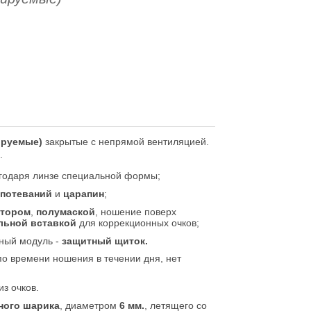
вируемые)
закрытые с непрямой вентиляцией.
.
годаря линзе специальной формы;
апотеваний
и
царапин
;
атором
,
полумаской
, ношение поверх
льной вставкой
для коррекционных очков;
ный модуль -
защитный щиток.
по времени ношения в течении дня, нет
из очков.
ного шарика
, диаметром
6 мм.
, летящего со