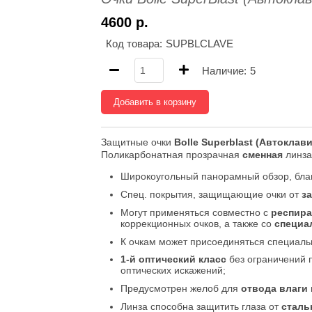
4600 р.
Код товара:
SUPBLCLAVE
Наличие:
5
Добавить в корзину
Защитные очки
Bolle Superblast (Автокла
Поликарбонатная прозрачная
сменная
линза
Широкоугольный панорамный обзор, бла
Спец. покрытия, защищающие очки от
з
Могут применяться совместно с
респир
коррекционных очков, а также со
специа
К очкам может присоединяться специаль
1-й оптический класс
без ограничений 
оптических искажений;
Предусмотрен желоб для
отвода влаги
Линза способна защитить глаза от
сталь