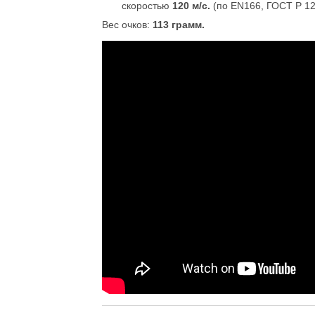
скоростью
120 м/с.
(по EN166, ГОСТ Р 12
Вес очков:
113 грамм.