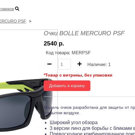
товиков
MERCURO PSF
Очки BOLLE MERCURO PSF
2540 р.
Код товара:
MERPSF
Наличие:
1
*Товар с витрины, без упаковки
Добавить в корзину
Модель очков разработана для защиты от пр
открытом воздухе.
Широкий угол обзора
3 версии линз для борьбы с бликами
Превосходное комбинированное покр