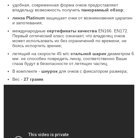
удобная, современная форма очков предоставляет
владельцу возможность получить
панорамный обзор
;
линза Platinum
защищает очки от возникновения царапин
и запотевания;
международные
сертификаты качества
EN166. EN172.
Первый оптический класс означает, что владелец очков
может использовать их без ограничений по времени, не
боясь испортить зрение;
летящий на скорости 45 м/с
стальной шарик
диаметром 6
мм. не способен повредить линзу, соответственно Ваши
глаза будут в безопасности от летящих частиц;
В комплекте -
шнурок
для очков с фиксатором размера;
Вес -
27 грамм
.